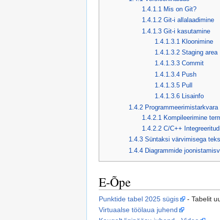
1.4.1.1
Mis on Git?
1.4.1.2
Git-i allalaadimine
1.4.1.3
Git-i kasutamine
1.4.1.3.1
Kloonimine
1.4.1.3.2
Staging area
1.4.1.3.3
Commit
1.4.1.3.4
Push
1.4.1.3.5
Pull
1.4.1.3.6
Lisainfo
1.4.2
Programmeerimistarkvara
1.4.2.1
Kompileerimine term
1.4.2.2
C/C++ Integreeritu
1.4.3
Süntaksi värvimisega teks
1.4.4
Diagrammide joonistamis
E-Õpe
Punktide tabel 2025 sügis
- Tabelit 
Virtuaalse töölaua juhend