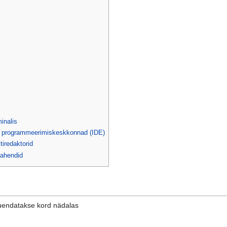
inalis
d programmeerimiskeskkonnad (IDE)
tiredaktorid
vahendid
uuendatakse kord nädalas