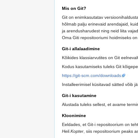
Mis on Git?
Git on enimkasutatav versioonihaldustar
hõlmab palju erinevaid arendajaid, kui
ja arendusharudest ning neid liita vaja
Oma Giti repositooriumi hoidmiseks on 
Git-i allalaadimine
Kõikides klassiarvutites on Git eelneval
Kodus kasutamiseks tuleks Git kõigepealt
https://git-scm.com/downloads
Installeerimisel küsitavad sätted võib jä
Git-i kasutamine
Alustada tuleks sellest, et avame termi
Kloonimine
Eeldades, et Git-i repositoorium on teht
Heli.Kopter
, siis repositoorium peaks