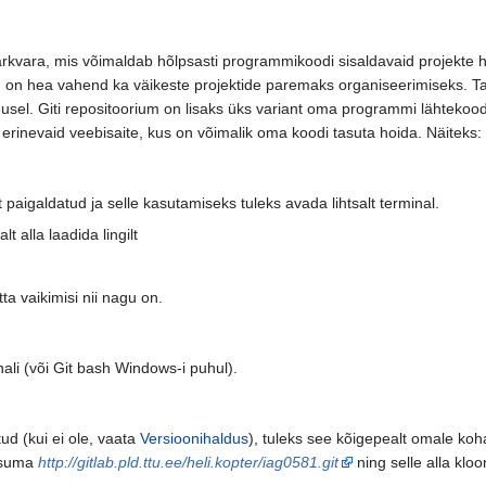
kvara, mis võimaldab hõlpsasti programmikoodi sisaldavaid projekte halla
d on hea vahend ka väikeste projektide paremaks organiseerimiseks. Ta
dusel. Giti repositoorium on lisaks üks variant oma programmi lähtekood
erinevaid veebisaite, kus on võimalik oma koodi tasuta hoida. Näiteks:
t paigaldatud ja selle kasutamiseks tuleks avada lihtsalt terminal.
 alla laadida lingilt
tta vaikimisi nii nagu on.
nali (või Git bash Windows-i puhul).
ud (kui ei ole, vaata
Versioonihaldus
), tuleks see kõigepealt omale koha
 asuma
http://gitlab.pld.ttu.ee/heli.kopter/iag0581.git
ning selle alla klo