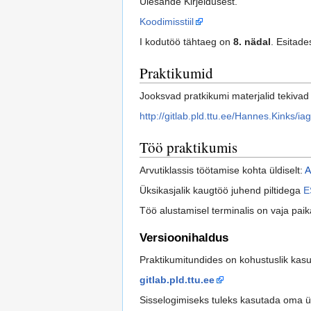
Ülesande Kirjeldusest.
Koodimisstiil
I kodutöö tähtaeg on
8. nädal
. Esitad
Praktikumid
Jooksvad pratkikumi materjalid tekivad 
http://gitlab.pld.ttu.ee/Hannes.Kinks/i
Töö praktikumis
Arvutiklassis töötamise kohta üldiselt:
A
Üksikasjalik kaugtöö juhend piltidega
E
Töö alustamisel terminalis on vaja p
Versioonihaldus
Praktikumitundides on kohustuslik kas
gitlab.pld.ttu.ee
Sisselogimiseks tuleks kasutada oma üli