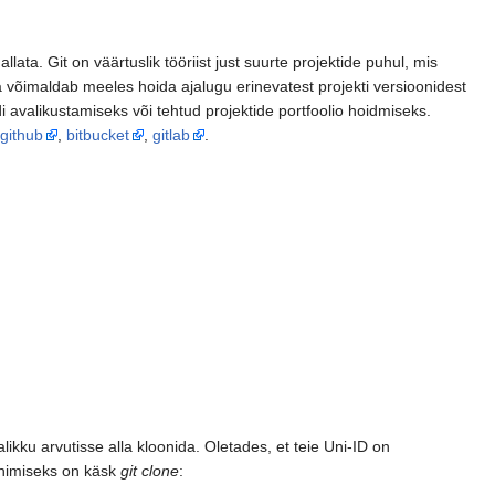
ta. Git on väärtuslik tööriist just suurte projektide puhul, mis
 võimaldab meeles hoida ajalugu erinevatest projekti versioonidest
i avalikustamiseks või tehtud projektide portfoolio hoidmiseks.
github
,
bitbucket
,
gitlab
.
likku arvutisse alla kloonida. Oletades, et teie Uni-ID on
onimiseks on käsk
git clone
: