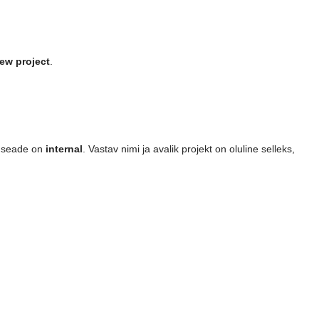
ew project
.
se seade on
internal
. Vastav nimi ja avalik projekt on oluline selleks,