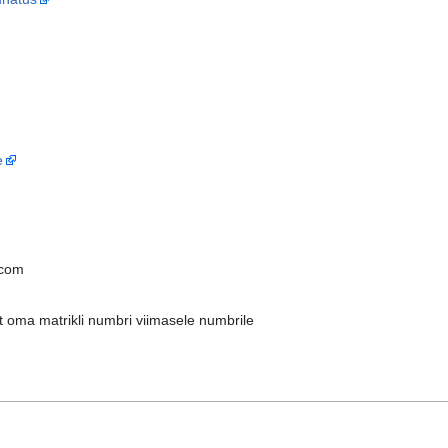
e
.com
lt oma matrikli numbri viimasele numbrile