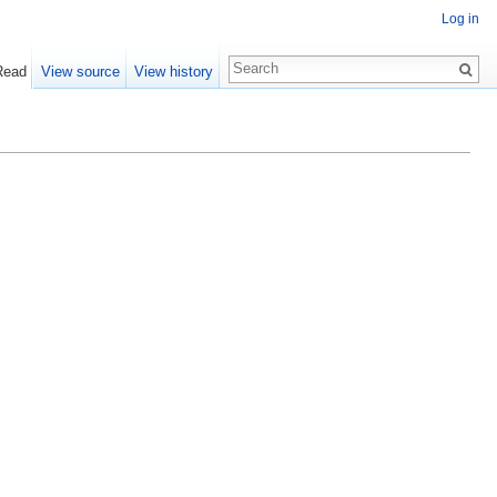
Log in
Read
View source
View history