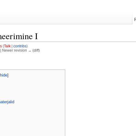
eerimine I
is
(
Talk
|
contribs
)
) | Newer revision → (diff)
hide
]
terjalid