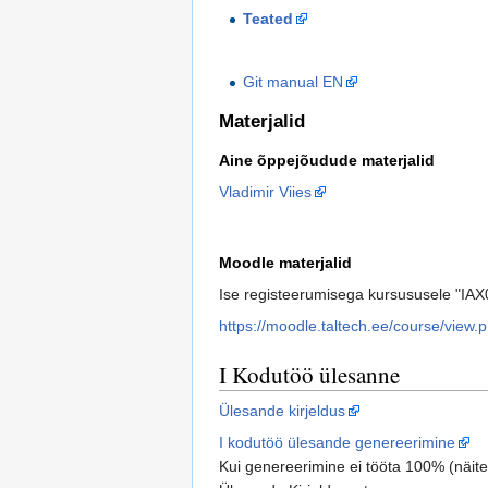
Teated
Git manual EN
Materjalid
Aine õppejõudude materjalid
Vladimir Viies
Moodle materjalid
Ise registeerumisega kursususele "IA
https://moodle.taltech.ee/course/view
I Kodutöö ülesanne
Ülesande kirjeldus
I kodutöö ülesande genereerimine
Kui genereerimine ei tööta 100% (näitek