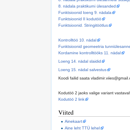
8. nädala praktikumi ülesanded
Funktsioonid loeng 9. nädala
Funktsioonid II kodutöö
Funktsioonid. Stringitöötlus
Kontrolltöö 10. nädal
Funktsioonid geomeetria tunniülesann
Kordamine kontrolltööks 11. nädal
Loeng 14. nädal slaidid
Loeng 15. nädal salvestus
Koodi failid saata vladimir.viies@gmail
Kodutöö 2 jaoks valige variant vastava
Kodutöö 2 link
Viited
Ainekaart
Aine leht TTÜ lehel