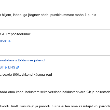
es hiljem, läheb iga järgnev nädal puntkisummast maha 1 punkt.
GITi repositooriumi:
ag0581
rvutiklassis töötamise juhend
ST
ENG
aika seada töökeskkond käsuga
cad
utada oma koodi hoiustamiseks versioonihaldustarkvara Git ja hoiustad
kooli Uni-ID kasutajat ja parooli. Kui te ei tea oma kasutajat või paroo