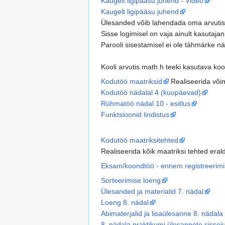
Kaugelt ligipääsu juhend - Video
Kaugelt ligipääsu juhend
Ülesanded võib lahendada oma arvutis, 
Sisse logimisel on vaja ainult kasutaj
Parooli sisestamisel ei ole tähmärke n
Kooli arvutis math.h teeki kasutava koo
Kodutöö maatriksid
Realiseerida võima
Kodutöö nädalal 4 (kuupäevad)
Rühmatöö nädal 10 - esitlus
Funktsioonid lindistus
Kodutöö maatriksitehted
Realiseerida kõik maatriksi tehted eral
Eksam/koondtöö - ennem registreerimi
Sorteerimise loeng
Ülesanded ja materialid 7. nädal
Loeng 8. nädal
Abimaterjalid ja lisaülesanne 8. nädala
8. nädala praktikumi ülesannete sissej