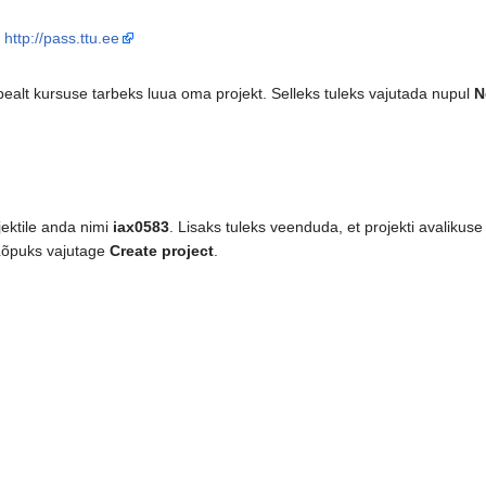
l
http://pass.ttu.ee
ealt kursuse tarbeks luua oma projekt. Selleks tuleks vajutada nupul
N
jektile anda nimi
iax0583
. Lisaks tuleks veenduda, et projekti avaliku
 Lõpuks vajutage
Create project
.