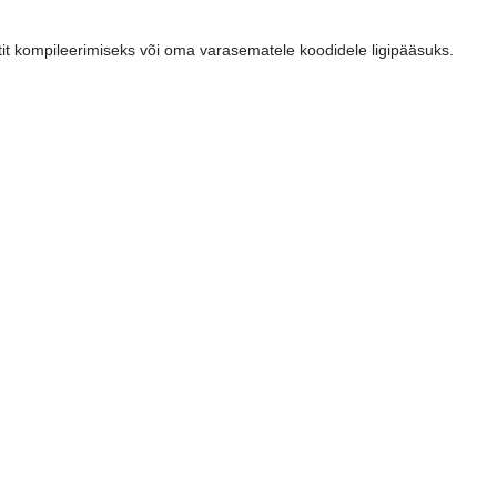
tit kompileerimiseks või oma varasematele koodidele ligipääsuks.