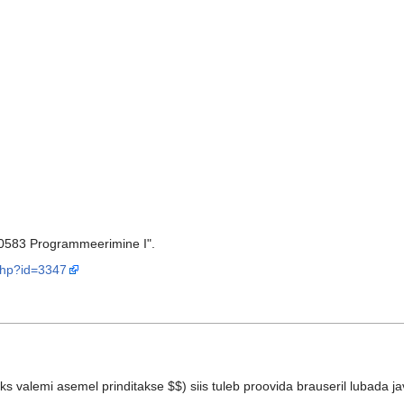
X0583 Programmeerimine I".
.php?id=3347
s valemi asemel prinditakse $$) siis tuleb proovida brauseril lubada jav