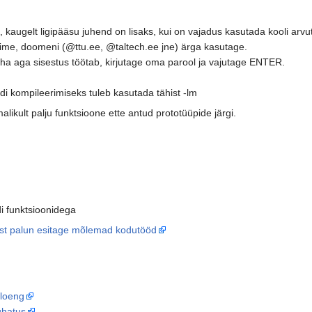
kaugelt ligipääsu juhend on lisaks, kui on vajadus kasutada kooli arvu
anime, doomeni (@ttu.ee, @taltech.ee jne) ärga kasutage.
äha aga sisestus töötab, kirjutage oma parool ja vajutage ENTER.
di kompileerimiseks tuleb kasutada tähist -lm
likult palju funktsioone ette antud prototüüpide järgi.
di funktsioonidega
st palun esitage mõlemad kodutööd
 loeng
uhatus