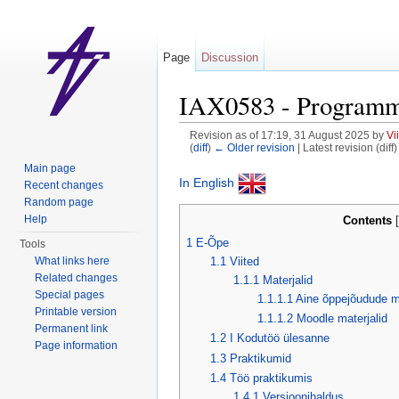
Page
Discussion
IAX0583 - Programm
Revision as of 17:19, 31 August 2025 by
Vi
(
diff
)
← Older revision
| Latest revision (diff
Jump to:
navigation
,
search
Main page
In English
Recent changes
Random page
Help
Contents
[
1
E-Õpe
Tools
1.1
Viited
What links here
Related changes
1.1.1
Materjalid
Special pages
1.1.1.1
Aine õppejõudude ma
Printable version
1.1.1.2
Moodle materjalid
Permanent link
1.2
I Kodutöö ülesanne
Page information
1.3
Praktikumid
1.4
Töö praktikumis
1.4.1
Versioonihaldus