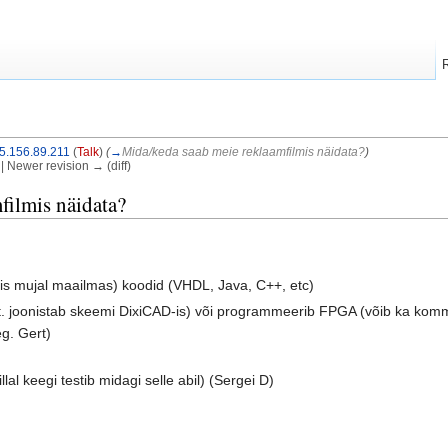
5.156.89.211
(
Talk
)
(
→
Mida/keda saab meie reklaamfilmis näidata?
)
) | Newer revision → (diff)
filmis näidata?
s mujal maailmas) koodid (VHDL, Java, C++, etc)
nt. joonistab skeemi DixiCAD-is) või programmeerib FPGA (võib ka komme
eg. Gert)
llal keegi testib midagi selle abil) (Sergei D)