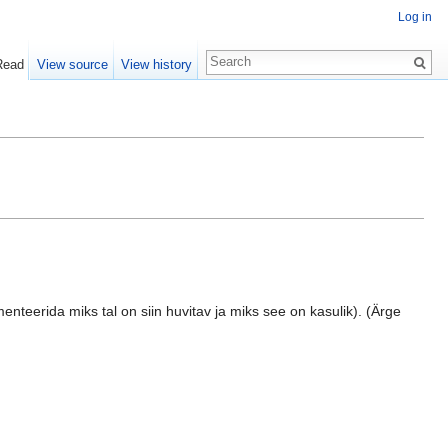
Log in
Read
View source
View history
nteerida miks tal on siin huvitav ja miks see on kasulik). (Ärge