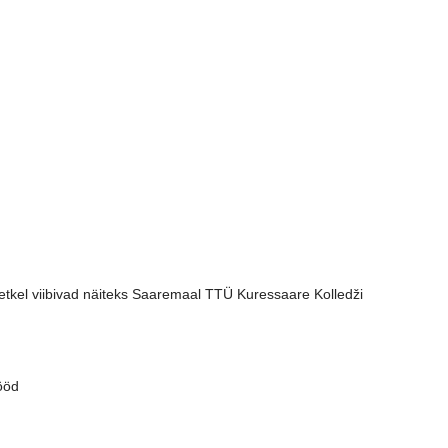
hetkel viibivad näiteks Saaremaal TTÜ Kuressaare Kolledži
tööd