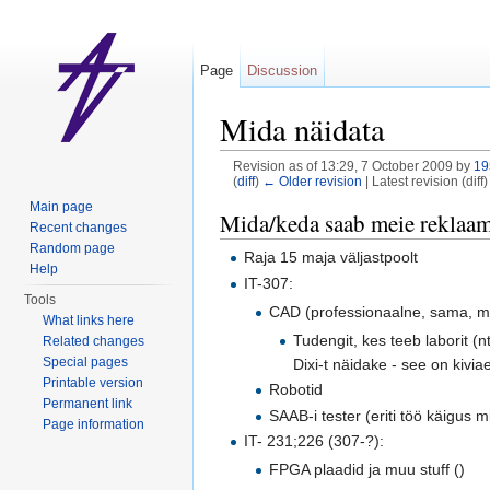
Page
Discussion
Mida näidata
Revision as of 13:29, 7 October 2009 by
19
(
diff
)
← Older revision
| Latest revision (diff
Jump to:
navigation
,
search
Main page
Mida/keda saab meie reklaam
Recent changes
Random page
Raja 15 maja väljastpoolt
Help
IT-307:
Tools
CAD (professionaalne, sama, mi
What links here
Tudengit, kes teeb laborit (
Related changes
Special pages
Dixi-t näidake - see on kivia
Printable version
Robotid
Permanent link
SAAB-i tester (eriti töö käigus mi
Page information
IT- 231;226 (307-?):
FPGA plaadid ja muu stuff ()