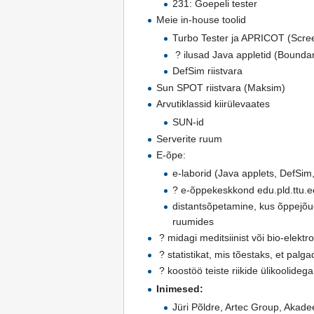
231: Goepeli tester
Meie in-house toolid
Turbo Tester ja APRICOT (Scre
? ilusad Java appletid (Boundar
DefSim riistvara
Sun SPOT riistvara (Maksim)
Arvutiklassid kiirülevaates
SUN-id
Serverite ruum
E-õpe:
e-laborid (Java applets, DefSim
? e-õppekeskkond edu.pld.ttu.ee
distantsõpetamine, kus õppejõud
ruumides
? midagi meditsiinist või bio-elekt
? statistikat, mis tõestaks, et pal
? koostöö teiste riikide ülikoolideg
Inimesed:
Jüri Põldre, Artec Group, Akad