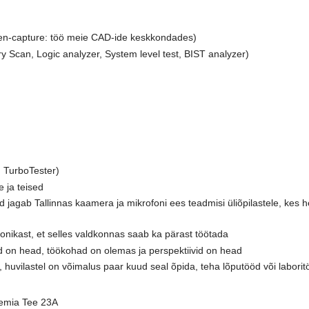
en-capture: töö meie CAD-ide keskkondades)
y Scan, Logic analyzer, System level test, BIST analyzer)
, TurboTester)
 ja teised
 jagab Tallinnas kaamera ja mikrofoni ees teadmisi üliõpilastele, kes 
roonikast, et selles valdkonnas saab ka pärast töötada
gad on head, töökohad on olemas ja perspektiivid on head
a, huvilastel on võimalus paar kuud seal õpida, teha lõputööd või labori
eemia Tee 23A